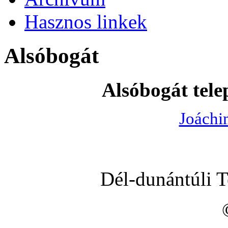
Hasznos linkek
Alsóbogát
Alsóbogát tele
Joáchi
Dél-dunántúli 