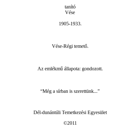
tanító
Vése
1905-1933.
Vése-Régi temető.
Az emlékmű állapota: gondozott.
“Még a sírban is szerettünk...”
Dél-dunántúli Temetkezési Egyesület
©2011