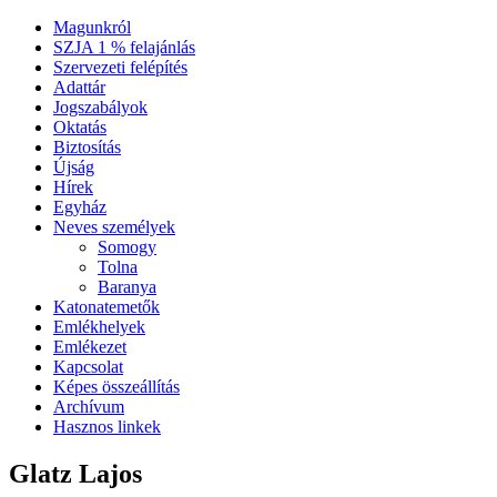
Magunkról
SZJA 1 % felajánlás
Szervezeti felépítés
Adattár
Jogszabályok
Oktatás
Biztosítás
Újság
Hírek
Egyház
Neves személyek
Somogy
Tolna
Baranya
Katonatemetők
Emlékhelyek
Emlékezet
Kapcsolat
Képes összeállítás
Archívum
Hasznos linkek
Glatz Lajos