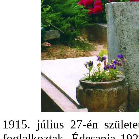
1915. július 27-én születe
foglalkoztak. Édesapja 192