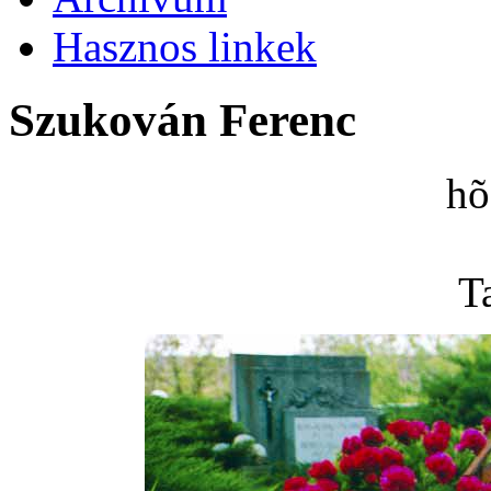
Hasznos linkek
Szukován Ferenc
hõ
Ta