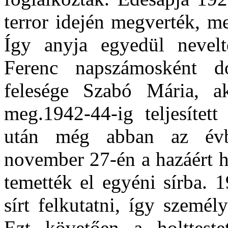
terror idején megverték, m
Így anyja egyedül nevel
Ferenc napszámosként do
felesége Szabó Mária, a
meg.1942-44-ig teljesített
után még abban az évbe
november 27-én a hazáért hős
temették el egyéni sírba. 
sírt felkutatni, így személ
Ezt követően a holtteste