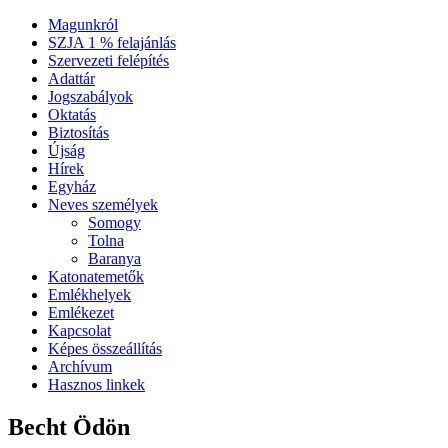
Magunkról
SZJA 1 % felajánlás
Szervezeti felépítés
Adattár
Jogszabályok
Oktatás
Biztosítás
Újság
Hírek
Egyház
Neves személyek
Somogy
Tolna
Baranya
Katonatemetők
Emlékhelyek
Emlékezet
Kapcsolat
Képes összeállítás
Archívum
Hasznos linkek
Becht Ödön