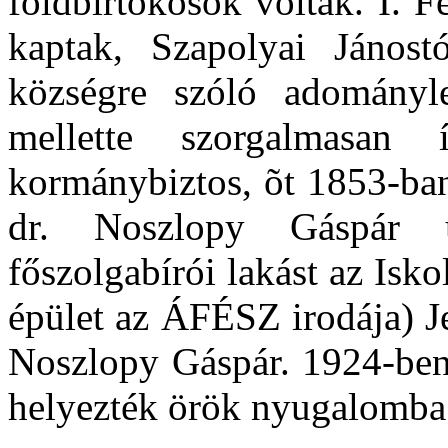
földbirtokosok voltak. I. 
kaptak, Szapolyai János
községre szóló adományle
mellette szorgalmasan 
kormánybiztos, õt 1853-ban
dr. Noszlopy Gáspár 
főszolgabírói lakást az Isk
épület az ÁFÉSZ irodája) Je
Noszlopy Gáspár. 1924-ben
helyezték örök nyugalomba