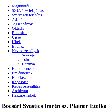
Magunkról
SZJA 1 % felajánlás
Szervezeti felépítés
Adattár
Jogszabályok
Oktatás
Biztosítás
Újság
Hírek
Egyház
Neves személyek
Somogy
Tolna
Baranya
Katonatemetők
Emlékhelyek
Emlékezet
Kapcsolat
Képes összeállítás
Archívum
Hasznos linkek
Bocsári Svastics Imrén sz. Plainer Etelka