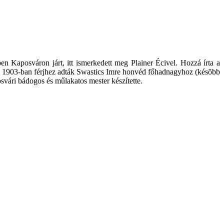
n Kaposváron járt, itt ismerkedett meg Plainer Écivel. Hozzá írta a
 1903-ban férjhez adták Swastics Imre honvéd főhadnagyhoz (késõbb
osvári bádogos és műlakatos mester készítette.