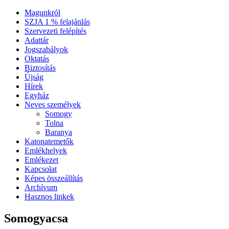
Magunkról
SZJA 1 % felajánlás
Szervezeti felépítés
Adattár
Jogszabályok
Oktatás
Biztosítás
Újság
Hírek
Egyház
Neves személyek
Somogy
Tolna
Baranya
Katonatemetők
Emlékhelyek
Emlékezet
Kapcsolat
Képes összeállítás
Archívum
Hasznos linkek
Somogyacsa