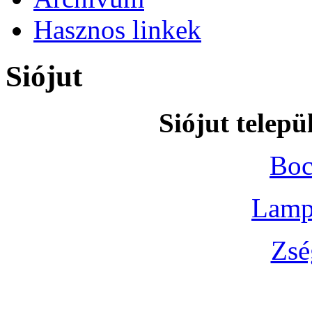
Hasznos linkek
Siójut
Siójut telepü
Boc
Lamp
Zsé